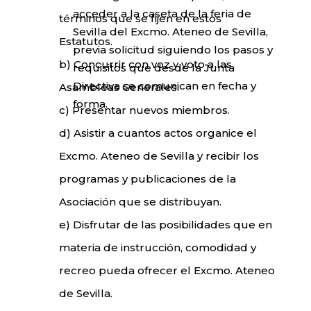
acceder a la caseta de la feria de
términos que se fijen en estos
Sevilla del Excmo. Ateneo de
Sevilla,
Estatutos.
previa solicitud siguiendo los pasos y
b) Concurrir con voz y voto a las
requisitos que desde la Junta
Directiva se
comunican en fecha y
Asambleas Generales.
forma.
c) Presentar nuevos miembros.
d) Asistir a cuantos actos organice el
Excmo. Ateneo de Sevilla y recibir los
programas y publicaciones de la
Asociación que se distribuyan.
e) Disfrutar de las posibilidades que en
materia de instrucción, comodidad y
recreo pueda ofrecer el Excmo. Ateneo
de Sevilla.