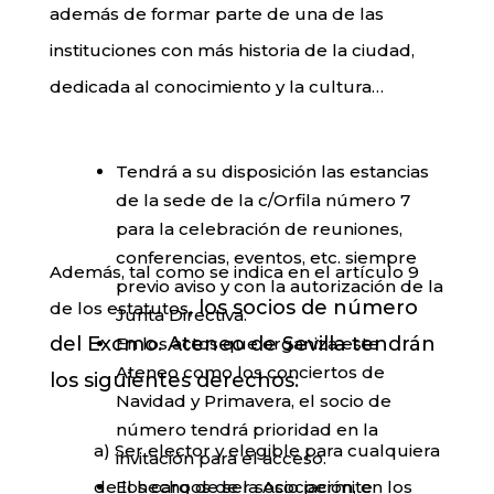
además de formar parte de una de las
instituciones con más historia de la ciudad,
dedicada al conocimiento y la cultura…
Tendrá a su disposición las estancias
de la sede de la c/Orfila número 7
para la celebración de
reuniones,
conferencias, eventos, etc. siempre
Además, tal como se indica en el artículo 9
previo aviso y con la autorización de la
,
los socios de número
de los estatutos
Junta
Directiva.
del Excmo. Ateneo de Sevilla tendrán
En los actos que organiza este
Ateneo como los conciertos de
los siguientes derechos:
Navidad y Primavera, el socio
de
número tendrá prioridad en la
a) Ser elector y elegible para cualquiera
invitación para el acceso.
de los cargos de la Asociación, en los
El hecho de ser socio permite