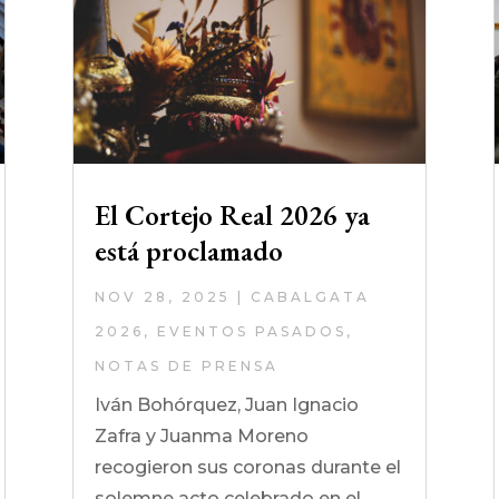
El Cortejo Real 2026 ya
está proclamado
NOV 28, 2025
|
CABALGATA
2026
,
EVENTOS PASADOS
,
NOTAS DE PRENSA
Iván Bohórquez, Juan Ignacio
Zafra y Juanma Moreno
recogieron sus coronas durante el
solemne acto celebrado en el