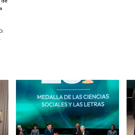
o de
a
e
D.
.