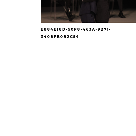
E884E18D-50F8-463A-9B71-
3408FB0B2C54