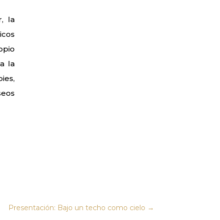
, la
icos
opio
a la
ies,
seos
Presentación: Bajo un techo como cielo
→