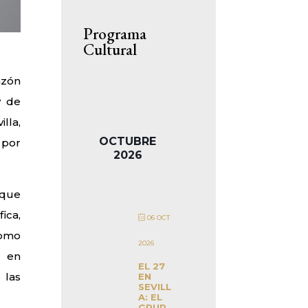
Programa
Cultural
azón
y de
lla,
OCTUBRE
 por
2026
 que
ica,
06 OCT
como
2026
e en
EL 27
 las
EN
SEVILL
A: EL
GRUP