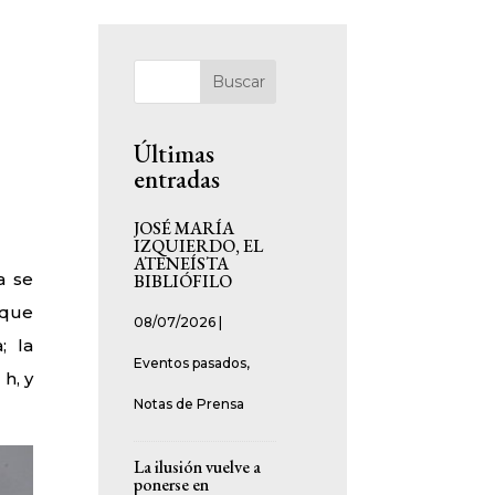
Buscar
Últimas
entradas
JOSÉ MARÍA
IZQUIERDO, EL
ATENEÍSTA
a se
BIBLIÓFILO
ique
08/07/2026
|
; la
Eventos pasados
,
 h, y
Notas de Prensa
La ilusión vuelve a
ponerse en