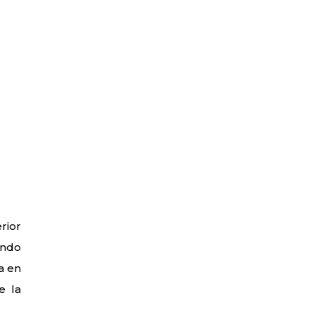
rior
ando
a en
e la