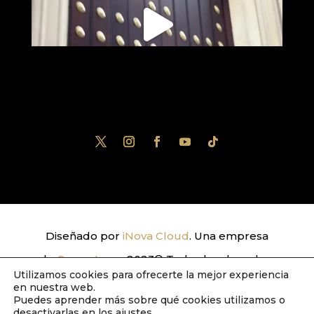
Diseñado por
iNova Cloud
. Una empresa
de
Grupo Inova
2023© Todos los derechos
Utilizamos cookies para ofrecerte la mejor experiencia
reservados.
Política de Privacidad
|
Aviso
en nuestra web.
Puedes aprender más sobre qué cookies utilizamos o
Legal
|
Política de Cookies
desactivarlas en los
ajustes
.