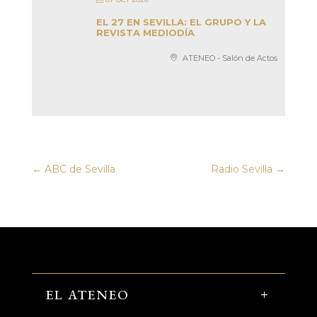
EL 27 EN SEVILLA: EL GRUPO Y LA
REVISTA MEDIODÍA
ATENEO - Salón de Actos
←
ABC de Sevilla
Radio Sevilla
→
EL ATENEO