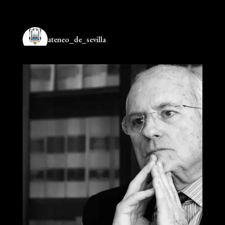
ateneo_de_sevilla