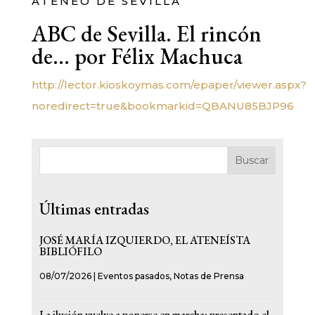
ATENEO DE SEVILLA
ABC de Sevilla. El rincón
de… por Félix Machuca
http://lector.kioskoymas.com/epaper/viewer.aspx?
noredirect=true&bookmarkid=QBANU85BJP96
Buscar
Últimas entradas
JOSÉ MARÍA IZQUIERDO, EL ATENEÍSTA
BIBLIÓFILO
08/07/2026
|
Eventos pasados
,
Notas de Prensa
La ilusión vuelve a ponerse en marcha: presentado el