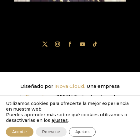
Diseñado por
iNova Cloud
. Una empresa
de
Grupo Inova
2023© Todos los derechos
Utilizamos cookies para ofrecerte la mejor experiencia
reservados.
Política de Privacidad
|
Aviso
en nuestra web.
Puedes aprender más sobre qué cookies utilizamos o
Legal
|
Política de Cookies
desactivarlas en los
ajustes
.
Aceptar
Rechazar
Ajustes