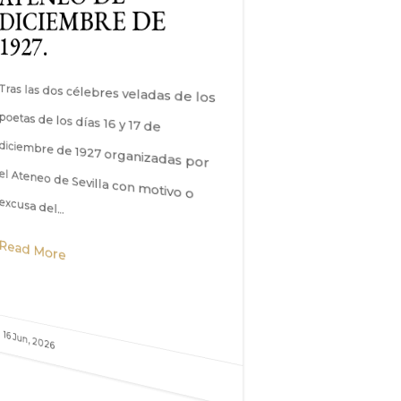
este año, en sus dos modalida
DICIEMBRE DE
1927.
Read More
Tras las dos célebres veladas de los
poetas de los días 16 y 17 de
diciembre de 1927 organizadas por
el Ateneo de Sevilla con motivo o
excusa del...
Read More

12 Jun, 2026

16 Jun, 2026