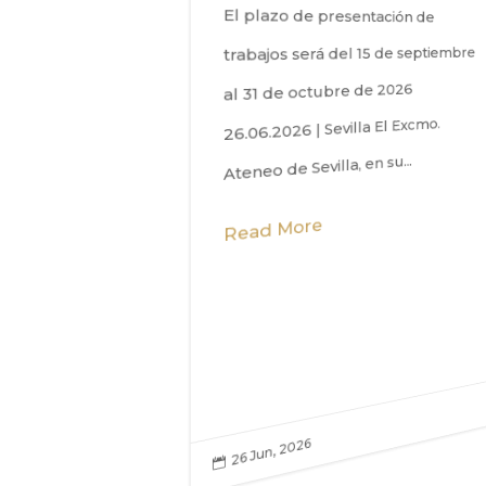
El plazo de presentación de
z nació en el número 59...
trabajos será del 15 de septiembre
al 31 de octubre de 2026
 More
26.06.2026 | Sevilla El Excmo.
Ateneo de Sevilla, en su...
Read More
2026
26 Jun, 2026
