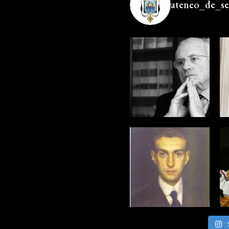
ateneo_de_sev