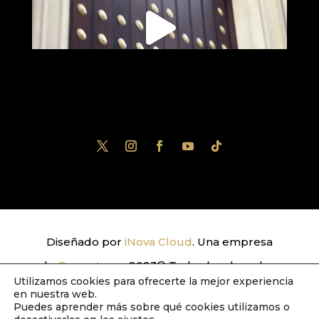
Diseñado por
iNova Cloud
. Una empresa
de
Grupo Inova
2023© Todos los derechos
Utilizamos cookies para ofrecerte la mejor experiencia
reservados.
Política de Privacidad
|
Aviso
en nuestra web.
Puedes aprender más sobre qué cookies utilizamos o
Legal
|
Política de Cookies