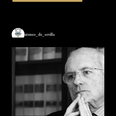
ateneo_de_sevilla