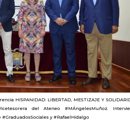
rencia
HISPANIDAD: LIBERTAD, MESTIZAJE Y SOLIDAR
Vicetesorera del Ateneo
#MÁngelesMuñoz
. Intervi
e
#GraduadosSociales
y
#RafaelHidalgo