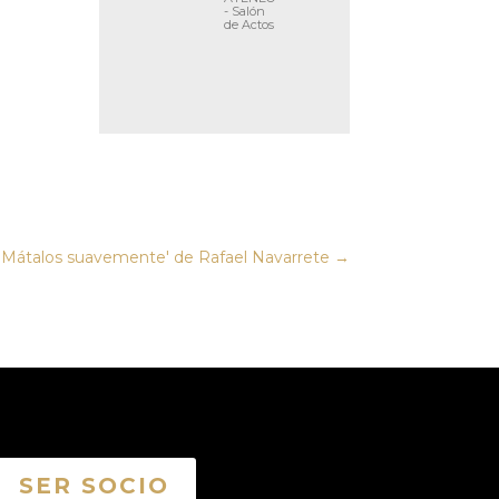
- Salón
de Actos
 'Mátalos suavemente' de Rafael Navarrete
→
SER SOCIO