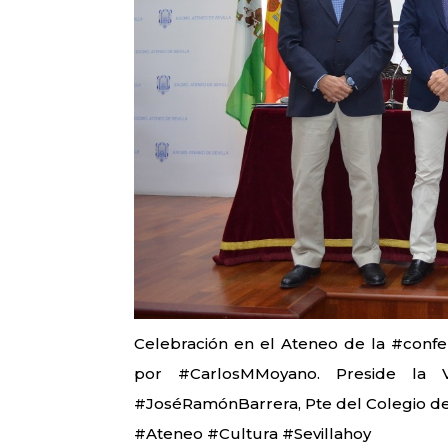
Celebración en el Ateneo de la
#confe
por
#CarlosMMoyano
. Preside la 
#JoséRamónBarrera
, Pte del Colegio d
#Ateneo
#Cultura
#Sevillahoy