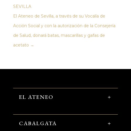
SEVILLA
El Ateneo de Sevilla, a través de su Vocalía de
Acción Social y con la autorización de la Consejería
de Salud, donará batas, mascarillas y gafas de
acetato
→
EL ATENEO
CABALGATA