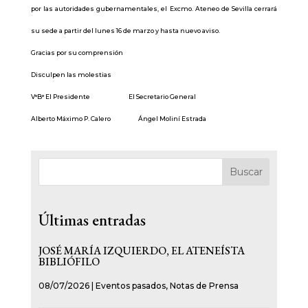
por las autoridades gubernamentales, el Excmo. Ateneo de Sevilla cerrará
su sede a partir del lunes 16 de marzo y hasta nuevo aviso.
Gracias por su comprensión
Disculpen las molestias
V°B° El Presidente El Secretario General
Alberto Máximo P. Calero Ángel Moliní Estrada
Buscar
Últimas entradas
JOSÉ MARÍA IZQUIERDO, EL ATENEÍSTA
BIBLIÓFILO
08/07/2026
|
Eventos pasados
,
Notas de Prensa