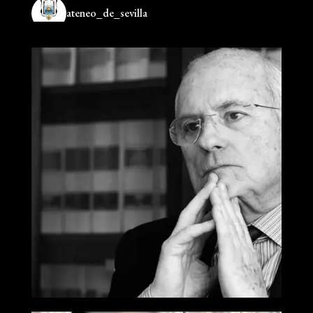
ateneo_de_sevilla