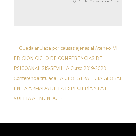
ATENEO - Salón de Actos
←
Queda anulada por causas ajenas al Ateneo: VII
EDICIÓN CICLO DE CONFERENCIAS DE
PSICOANÁLISIS-SEVILLA Curso 2019-2020
Conferencia titulada LA GEOESTRATEGIA GLOBAL
EN LA ARMADA DE LA ESPECIERÍA Y LA I
VUELTA AL MUNDO
→