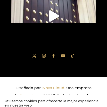
Diseñado por
iNova Cloud
. Una empresa
de
Grupo Inova
2023© Todos los derechos
Utilizamos cookies para ofrecerte la mejor experiencia
reservados.
Política de Privacidad
|
Aviso
en nuestra web.