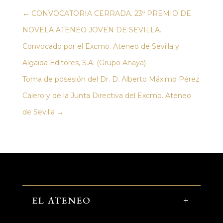
←
CONVOCATORIA CERRADA. 23º PREMIO DE
NOVELA ATENEO JOVEN DE SEVILLA.
Convocado por el Excmo. Ateneo de Sevilla y
Algaida Editores, S.A. (Grupo Anaya)
Toma de posesión del Dr. D. Alberto Máximo Pérez
Calero y de la Junta Directiva del Excmo. Ateneo
de Sevilla
→
EL ATENEO