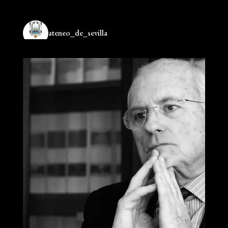
ateneo_de_sevilla