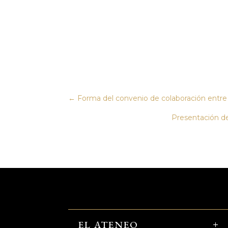
←
Forma del convenio de colaboración entre
Presentación d
EL ATENEO