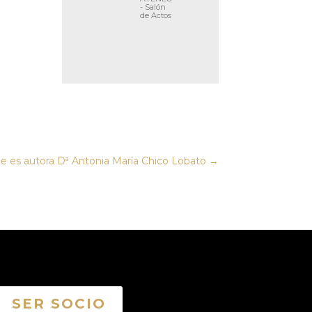
- Salón
de Actos
es autora Dª Antonia María Chico Lobato
→
SER SOCIO