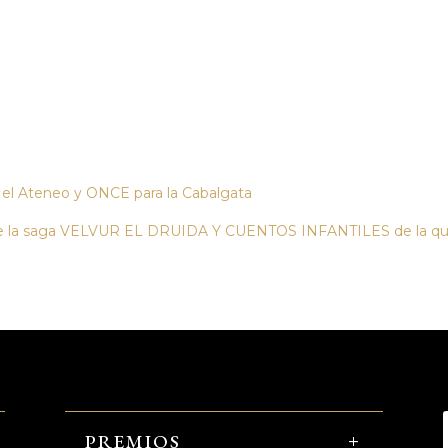
 el Ateneo y ONCE para la Cabalgata
e la saga VELVUR EL DRUIDA Y CUENTOS INFANTILES de la que 
PREMIOS