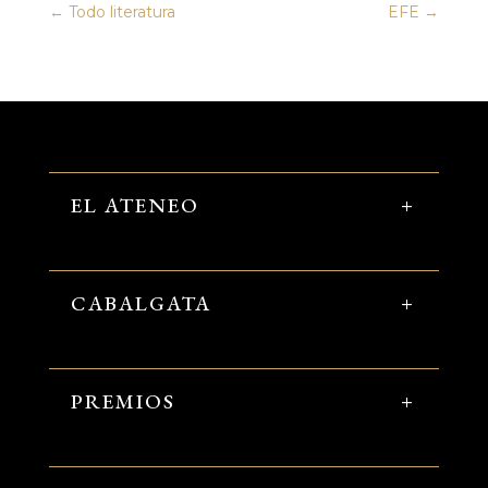
←
Todo literatura
EFE
→
EL ATENEO
CABALGATA
PREMIOS