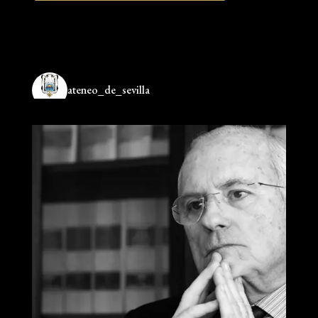
ateneo_de_sevilla