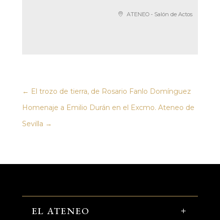
ATENEO - Salón de Actos
←
El trozo de tierra, de Rosario Fanlo Domínguez
Homenaje a Emilio Durán en el Excmo. Ateneo de
Sevilla
→
EL ATENEO