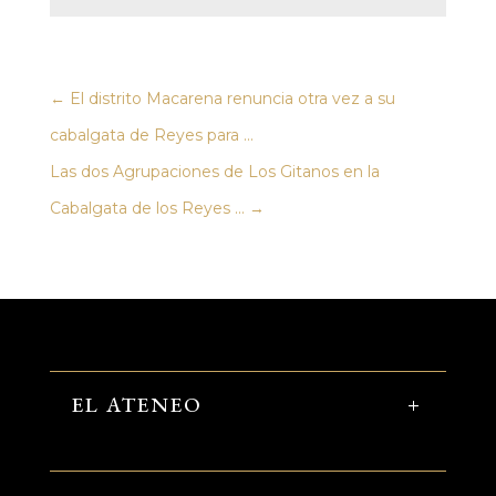
←
El distrito Macarena renuncia otra vez a su
cabalgata de Reyes para ...
Las dos Agrupaciones de Los Gitanos en la
Cabalgata de los Reyes ...
→
EL ATENEO