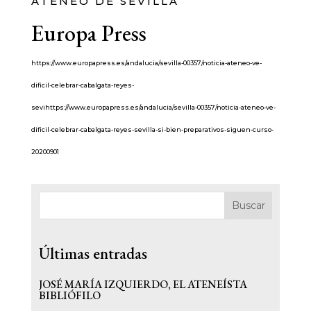
ATENEO DE SEVILLA
Europa Press
https://www.europapress.es/andalucia/sevilla-00357/noticia-ateneo-ve-
dificil-celebrar-cabalgata-reyes-
sevihttps://www.europapress.es/andalucia/sevilla-00357/noticia-ateneo-ve-
dificil-celebrar-cabalgata-reyes-sevilla-si-bien-preparativos-siguen-curso-
20200901
Buscar
Últimas entradas
JOSÉ MARÍA IZQUIERDO, EL ATENEÍSTA
BIBLIÓFILO