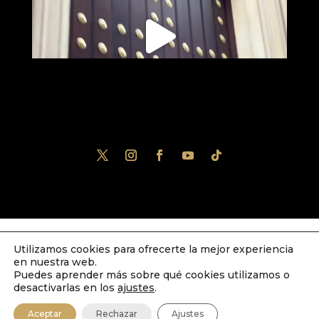
Utilizamos cookies para ofrecerte la mejor experiencia
Diseñado por
iNova Cloud
. Una empresa
en nuestra web.
de
Grupo Inova
2023© Todos los derechos
Puedes aprender más sobre qué cookies utilizamos o
desactivarlas en los
ajustes
.
reservados.
Política de Privacidad
|
Aviso
Aceptar
Rechazar
Ajustes