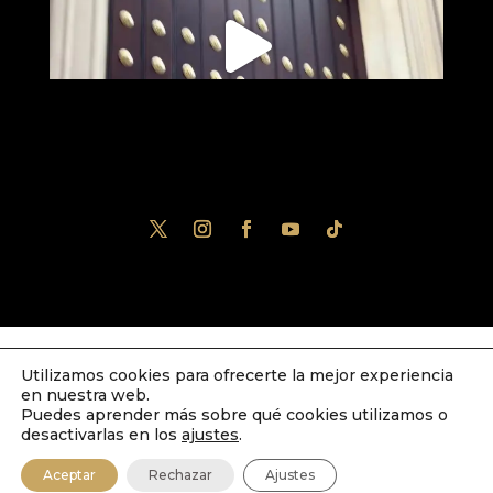
Utilizamos cookies para ofrecerte la mejor experiencia
Diseñado por
iNova Cloud
. Una empresa
en nuestra web.
de
Grupo Inova
2023© Todos los derechos
Puedes aprender más sobre qué cookies utilizamos o
desactivarlas en los
ajustes
.
reservados.
Política de Privacidad
|
Aviso
Aceptar
Rechazar
Ajustes
Legal
|
Política de Cookies