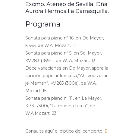
Excmo. Ateneo de Sevilla, Dña.
Aurora Hermosilla Carrasquilla.
Programa
Sonata para piano nº 16, en Do Mayor,
k.545, de W.A. Mozart. 11’
Sonata para piano nº 5, en Sol Mayor,
KV.283 (189h), de W. A. Mozart. 13’
Doce variaciones en Do Mayor, spbre la
canción popular francesa,”Ah, vous dirai-
je Maman”, KV.265 (300e), de W.A.
Mozart. 15’
Sonata para piano nº 11, en La Mayor,
K.331 /300i, “La marcha turca”, de
W.A.Mozart. 23’
Consulta aquí el díptico del concierto:
El