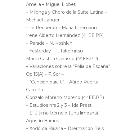
Amelia – Miguel Llobet
– Milonga y Choro de la Suite Latina –
Michael Langer
– Te Recuerdo – María Linemann
Irene Alberto Hernández (4º EE.PP)
– Parade – N. Koshkin
– Yesterday – T. Takemitsu
Marta Castilla Carrasco (4º EE.PP)
– Variaciones sobre la “Folía de España”
Op.15(A) – F. Sor –
– “Canción para ti” – Aúreo Puerta
Carreño –
Gonzalo Moreno Moreno (4º EE.PP)
– Estudios nºs 2 y 3 – Ida Presti
– El último trémolo (Una limosna) –
Agustín Barrios
– Xodó da Baiana – Dilermando Reis