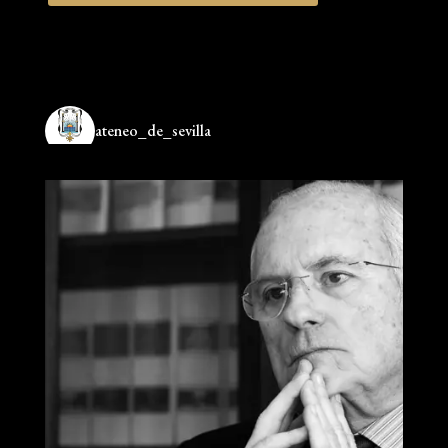
ateneo_de_sevilla