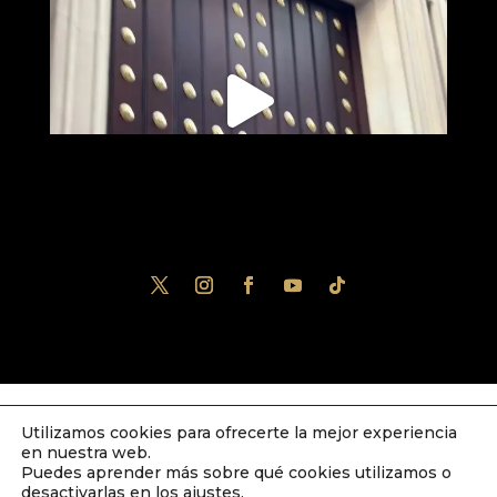
Utilizamos cookies para ofrecerte la mejor experiencia
Diseñado por
iNova Cloud
. Una empresa
en nuestra web.
de
Grupo Inova
2023© Todos los derechos
Puedes aprender más sobre qué cookies utilizamos o
desactivarlas en los
ajustes
.