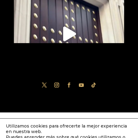
Utilizamos cookies para ofrecerte la mejor experiencia
Diseñado por
iNova Cloud
. Una empresa
en nuestra web.
de
Grupo Inova
2023© Todos los derechos
Puedes aprender más sobre qué cookies utilizamos o