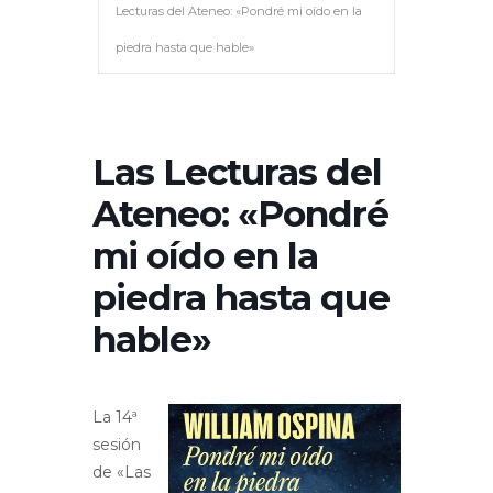
Lecturas del Ateneo: «Pondré mi oído en la
piedra hasta que hable»
Las Lecturas del
Ateneo: «Pondré
mi oído en la
piedra hasta que
hable»
La 14ª
sesión
de «Las