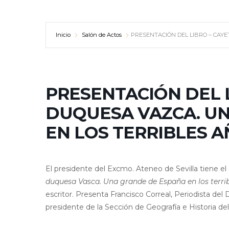
Inicio
Salón de Actos
PRESENTACIÓN DEL LIBRO – CAY
PRESENTACIÓN DEL L
DUQUESA VAZCA. U
EN LOS TERRIBLES 
El presidente del Excmo. Ateneo de Sevilla tiene el g
duquesa Vasca. Una grande de España en los terri
escritor. Presenta Francisco Correal, Periodista del 
presidente de la Sección de Geografía e Historia de