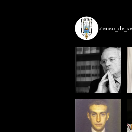
ateneo_de_sev