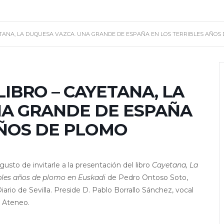
ETANA, LA DUQUESA VAZCA. UNA GRANDE DE ESPAÑA EN LOS TERRIBLES AÑOS
IBRO – CAYETANA, LA
NA GRANDE DE ESPAÑA
AÑOS DE PLOMO
usto de invitarle a la presentación del libro
Cayetana, La
bles años de plomo en Euskadi
de Pedro Ontoso Soto,
Diario de Sevilla. Preside D. Pablo Borrallo Sánchez, vocal
l Ateneo.