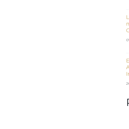
L
m
0
E
A
I
2