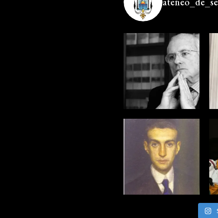
ateneo_de_sev