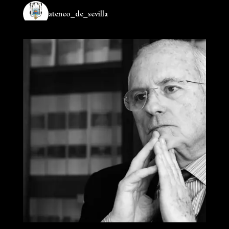
ateneo_de_sevilla