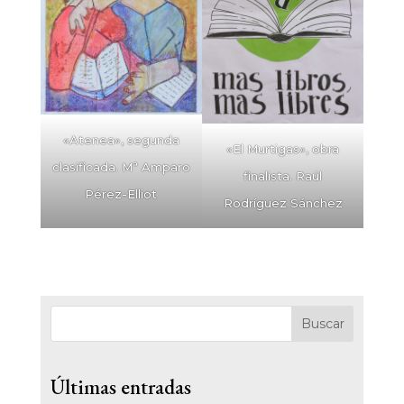
«Atenea», segunda
«El Murtigas», obra
clasificada. Mª Amparo
finalista. Raúl
Pérez-Elliot
Rodríguez Sánchez
Buscar
Últimas entradas