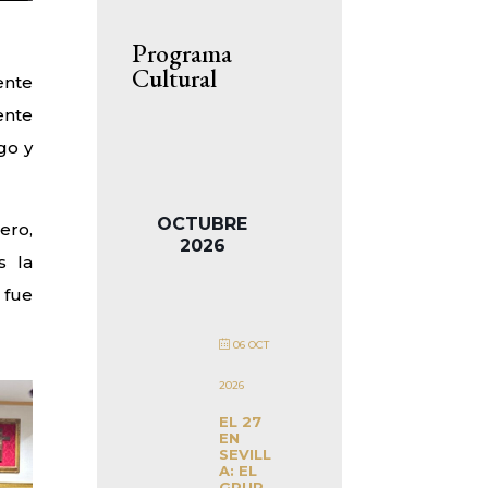
Programa
Cultural
ente
ente
go y
OCTUBRE
ero,
2026
s la
 fue
06 OCT
2026
EL 27
EN
SEVILL
A: EL
GRUP