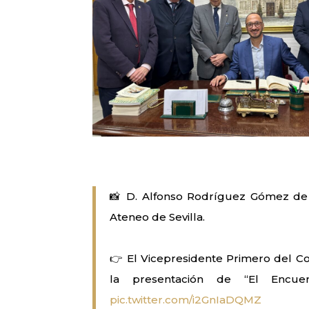
📸 D. Alfonso Rodríguez Gómez de 
Ateneo de Sevilla.
👉 El Vicepresidente Primero del C
la presentación de “El Encue
pic.twitter.com/i2GnIaDQMZ