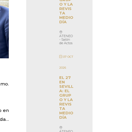
O Y LA
REVIS
TA
MEDIO
DÍA
ATENEO
- Salón
de Actos
07 OCT
2026
EL 27
EN
cmo.
SEVILL
A: EL
GRUP
O Y LA
REVIS
TA
o en
MEDIO
DÍA
da…
ATENEO