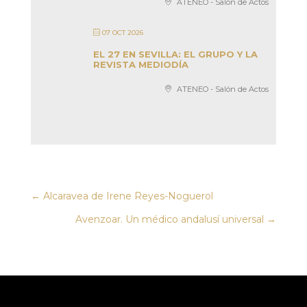
ATENEO - Salón de Actos
07 OCT 2026
EL 27 EN SEVILLA: EL GRUPO Y LA
REVISTA MEDIODÍA
ATENEO - Salón de Actos
←
Alcaravea de Irene Reyes-Noguerol
Avenzoar. Un médico andalusí universal
→