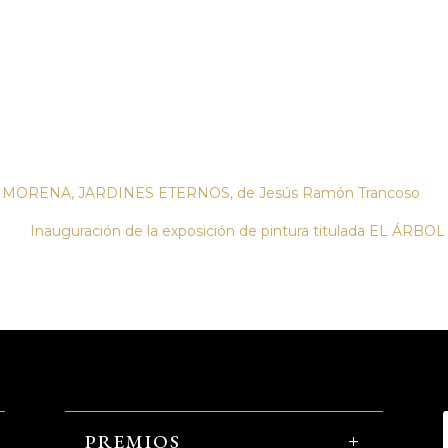
RRA MORENA, JARDINES ETERNOS, de Jesús Ramón Trancoso
Inauguración de la exposición de pintura titulada EL ÁRBOL
PREMIOS