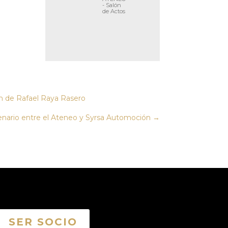
- Salón
de Actos
 de Rafael Raya Rasero
enario entre el Ateneo y Syrsa Automoción
→
SER SOCIO