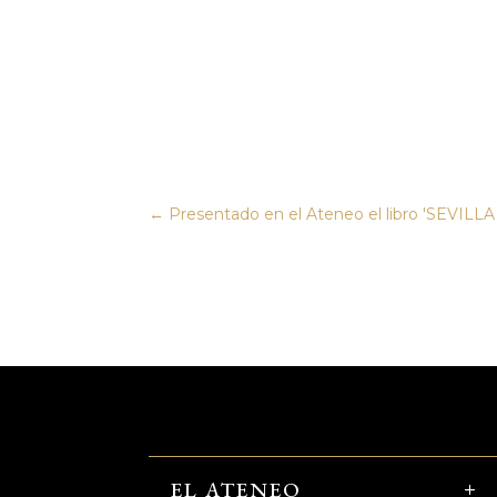
←
Presentado en el Ateneo el libro 'SEVI
EL ATENEO