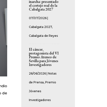
marcha: presentado
el cortejo real de la
Cabalgata 2027
07/07/2026
|
Cabalgata 2027
,
Cabalgata de Reyes
El cáncer,
protagonista del VI
Premio Ateneo de
Sevilla para Jóvenes
Investigadores
26/06/2026
|
Notas
de Prensa
,
Premio
ndio
Jóvenes
o de
Investigadores