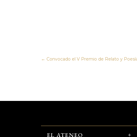
←
Convocado el V Premio de Relato y Poesía 
EL ATENEO