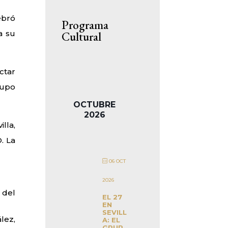
ebró
Programa
a su
Cultural
ctar
rupo
OCTUBRE
2026
lla,
. La
06 OCT
2026
 del
EL 27
EN
SEVILL
lez,
A: EL
GRUP