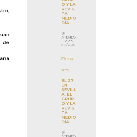
O Y LA
REVIS
tro,
TA
MEDIO
DÍA
Juan
ATENEO
- Salón
C de
de Actos
aría
07 OCT
2026
EL 27
EN
SEVILL
A: EL
GRUP
O Y LA
REVIS
TA
MEDIO
DÍA
ATENEO