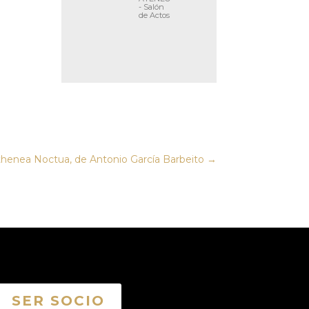
- Salón
de Actos
henea Noctua, de Antonio García Barbeito
→
SER SOCIO