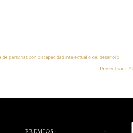
de personas con discapacidad intelectual o del desarrollo
Presentación At
PREMIOS