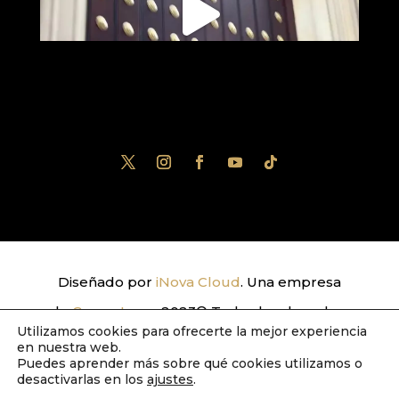
Diseñado por
iNova Cloud
. Una empresa
de
Grupo Inova
2023© Todos los derechos
Utilizamos cookies para ofrecerte la mejor experiencia
reservados.
Política de Privacidad
|
Aviso
en nuestra web.
Puedes aprender más sobre qué cookies utilizamos o
Legal
|
Política de Cookies
desactivarlas en los
ajustes
.