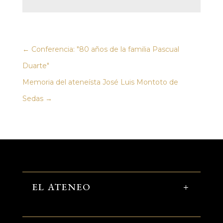
←
Conferencia: "80 años de la familia Pascual
Duarte"
Memoria del ateneísta José Luis Montoto de
Sedas
→
EL ATENEO