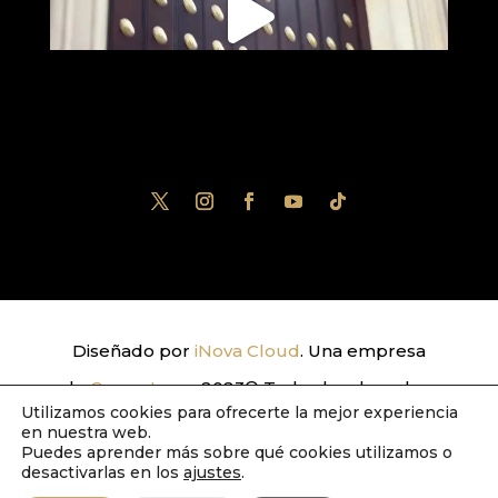
Diseñado por
iNova Cloud
. Una empresa
de
Grupo Inova
2023© Todos los derechos
Utilizamos cookies para ofrecerte la mejor experiencia
reservados.
Política de Privacidad
|
Aviso
en nuestra web.
Puedes aprender más sobre qué cookies utilizamos o
Legal
|
Política de Cookies
desactivarlas en los
ajustes
.