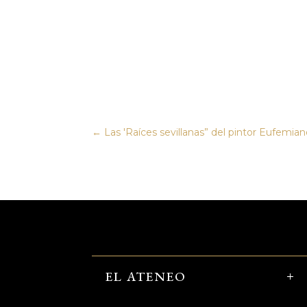
←
Las 'Raíces sevillanas” del pintor Eufemian
EL ATENEO