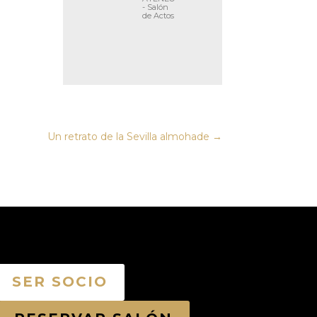
- Salón
de Actos
Un retrato de la Sevilla almohade
→
SER SOCIO