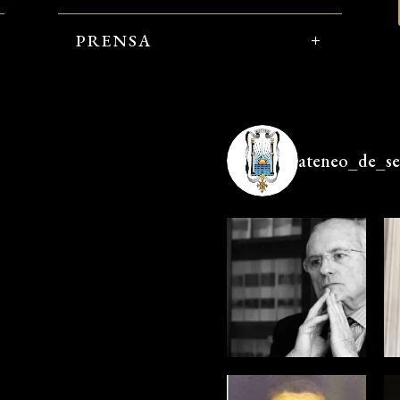
PRENSA
ateneo_de_sev