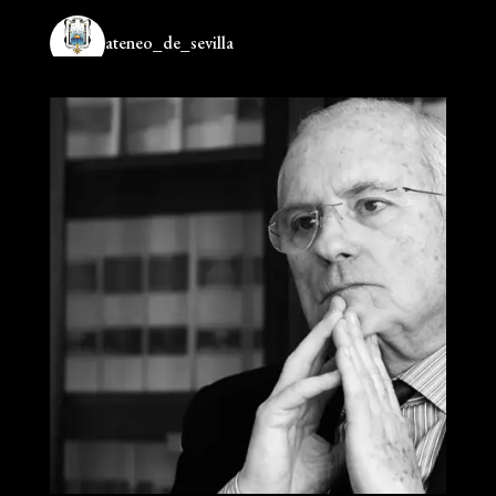
ateneo_de_sevilla