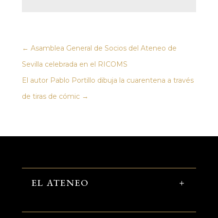
←
Asamblea General de Socios del Ateneo de
Sevilla celebrada en el RICOMS
El autor Pablo Portillo dibuja la cuarentena a través
de tiras de cómic
→
EL ATENEO