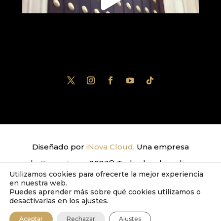
Diseñado por
iNova Cloud
. Una empresa
de
Grupo Inova
2023© Todos los derechos
Utilizamos cookies para ofrecerte la mejor experiencia
reservados.
Política de Privacidad
|
Aviso
en nuestra web.
Puedes aprender más sobre qué cookies utilizamos o
Legal
|
Política de Cookies
desactivarlas en los
ajustes
.
Aceptar
Rechazar
Ajustes