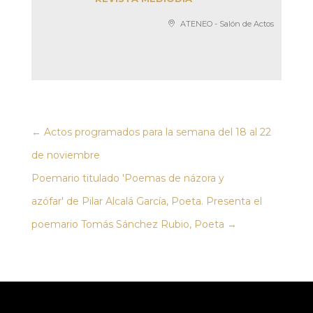
ATENEO - Salón de Actos
←
Actos programados para la semana del 18 al 22
de noviembre
Poemario titulado 'Poemas de názora y
azófar' de Pilar Alcalá García, Poeta. Presenta el
poemario Tomás Sánchez Rubio, Poeta
→