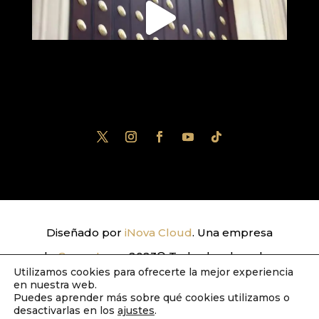
Diseñado por
iNova Cloud
. Una empresa
de
Grupo Inova
2023© Todos los derechos
Utilizamos cookies para ofrecerte la mejor experiencia
reservados.
Política de Privacidad
|
Aviso
en nuestra web.
Puedes aprender más sobre qué cookies utilizamos o
Legal
|
Política de Cookies
desactivarlas en los
ajustes
.