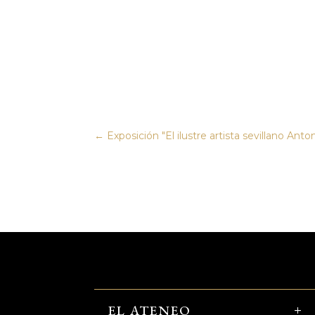
←
Exposición "El ilustre artista sevillano Anto
EL ATENEO