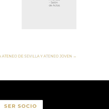
- Salón
de Actos
 ATENEO DE SEVILLA Y ATENEO JOVEN
→
SER SOCIO