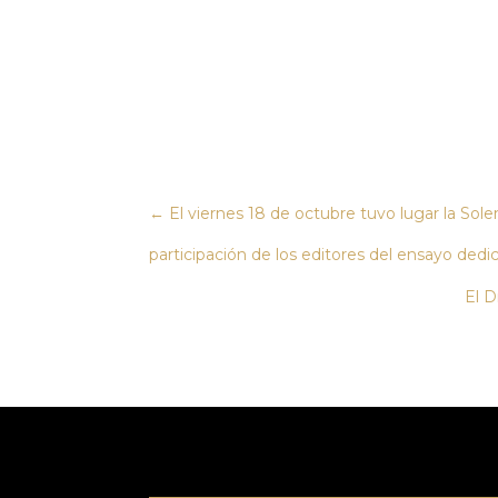
←
El viernes 18 de octubre tuvo lugar la So
participación de los editores del ensayo dedica
El D