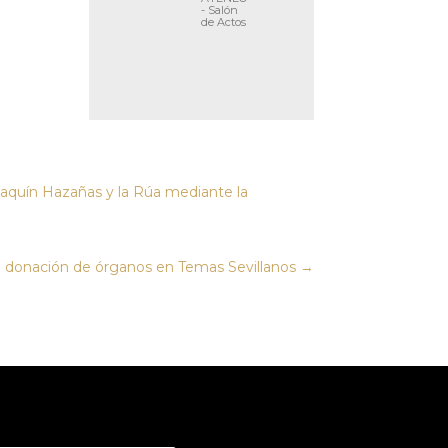
- Salón
de Actos
oaquín Hazañas y la Rúa mediante la
la donación de órganos en Temas Sevillanos
→